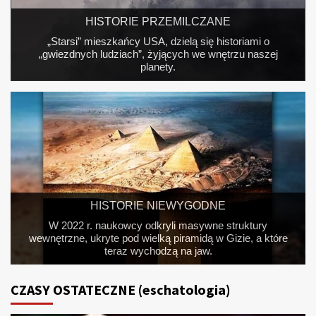
HISTORIE PRZEMILCZANE
Czas Bożego Miłosierdzia, zapowiedziany za
pośrednictwem Św. Faustyny Kowalskiej, zaczął dobiegać
końca.
HISTORIE NIEWYGODNE
Kupili sobie media: była reporterka CBS ujawnia, jak Wielka
Farmacja „Big Pharma” przejęła media.
CZASY OSTATECZNE (eschatologia)