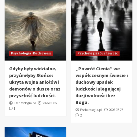
Psychologia i Duchowość
Psychologia i Duchowość
Gdyby były widzialne,
„Powrót Cienia” we
przyćmiłyby Słońce:
współczesnym świecie i
ukryta wojna aniołów i
duchowy upadek
demonów o dusze oraz
ludzkości ulegającej
przyszłość ludzkości.
iluzji wolności bez
Boga.
Eschatologia.pl
2026-08-06
1
Eschatologia.pl
2026-07-27
2