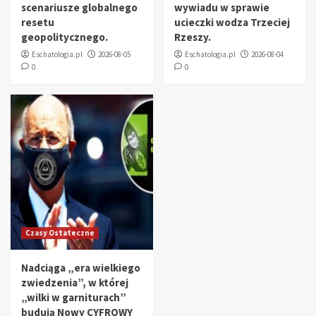
scenariusze globalnego
wywiadu w sprawie
resetu
ucieczki wodza Trzeciej
geopolitycznego.
Rzeszy.
Eschatologia.pl
2026-08-05
Eschatologia.pl
2026-08-04
0
0
Czasy Ostateczne
Nadciąga „era wielkiego
zwiedzenia”, w której
„wilki w garniturach”
budują Nowy CYFROWY