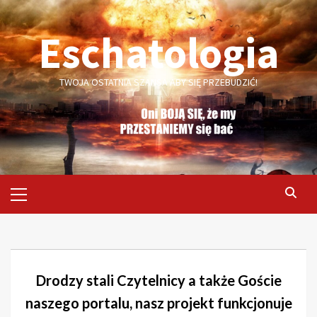
Skip
to
Eschatologia
content
TWOJA OSTATNIA SZANSA ABY SIĘ PRZEBUDZIĆ!
Primary
Menu
Drodzy stali Czytelnicy a także Goście
naszego portalu, nasz projekt funkcjonuje