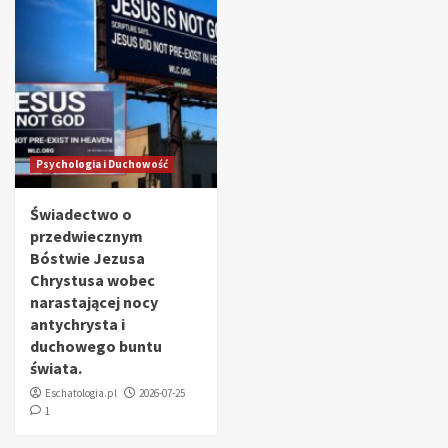
Psychologia i Duchowość
Świadectwo o
przedwiecznym
Bóstwie Jezusa
Chrystusa wobec
narastającej nocy
antychrysta i
duchowego buntu
świata.
Eschatologia.pl
2026-07-25
1