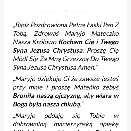
„
Bądź Pozdrowiona Pełna Łaski Pan Z
Tobą. Zdrowaś Maryjo Mateczko
Nasza Królowo
Kocham Cię i Twego
Syna Jezusa Chrystusa
. Proszę Cię
Módl Się Za Mną Grzeszną Do Twego
Syna Jezusa Chrystusa Amen.”
„
Maryjo dziękuję Ci że zawsze jesteś
przy mnie i proszę Mateńko żebyś
Broniła naszą ojczyznę
, aby
wiara w
Boga była nasza chlubą
.”
„
Maryjo oddaję się Tobie w
dobrowolną macierzyńską opiekę