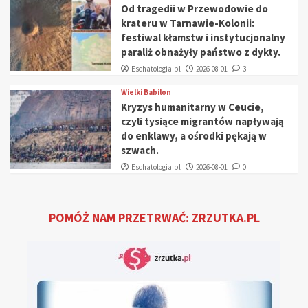
Od tragedii w Przewodowie do
krateru w Tarnawie-Kolonii:
festiwal kłamstw i instytucjonalny
paraliż obnażyły państwo z dykty.
Eschatologia.pl
2026-08-01
3
Wielki Babilon
Kryzys humanitarny w Ceucie,
czyli tysiące migrantów napływają
do enklawy, a ośrodki pękają w
szwach.
Eschatologia.pl
2026-08-01
0
POMÓŻ NAM PRZETRWAĆ: ZRZUTKA.PL