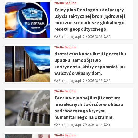
Wielki Babilon
Tajny plan Pentagonu dotyczący
użycia taktycznej broni jądrowej i
mroczne scenariusze globalnego
resetu geopolitycznego.
Eschatologia.pl
2026-08-05
0
Wielki Babilon
Nastał czas końca iluzji i początku
upadku: samobójstwo
kontynentu, który zapomniał, jak
walczyć o własny dom.
Eschatologia.pl
2026-08-02
0
Wielki Babilon
Teoria wojennej iluzji i cenzura
niezależnych twórców w obliczu
nadchodzącego kryzysu
humanitarnego na Ukrainie.
Eschatologia.pl
2026-08-02
1
Wielki Babilon