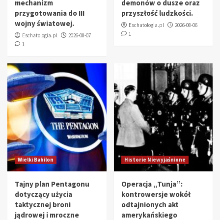
mechanizm
demonów o dusze oraz
przygotowania do III
przyszłość ludzkości.
wojny światowej.
Eschatologia.pl
2026-08-06
1
Eschatologia.pl
2026-08-07
1
Wielki Babilon
Historie Niewyjaśnione
Tajny plan Pentagonu
Operacja „Tunja”:
dotyczący użycia
kontrowersje wokół
taktycznej broni
odtajnionych akt
jądrowej i mroczne
amerykańskiego