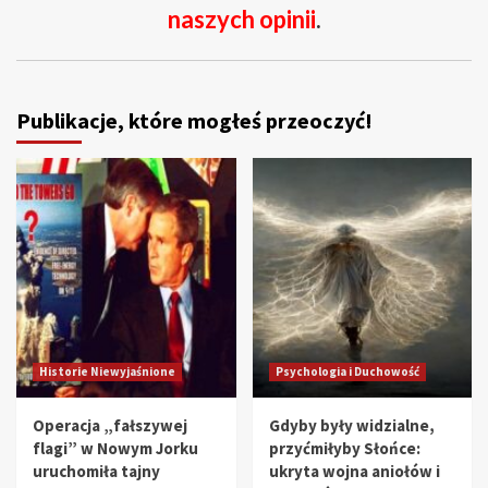
naszych opinii
.
Publikacje, które mogłeś przeoczyć!
Historie Niewyjaśnione
Psychologia i Duchowość
Operacja „fałszywej
Gdyby były widzialne,
flagi” w Nowym Jorku
przyćmiłyby Słońce:
uruchomiła tajny
ukryta wojna aniołów i