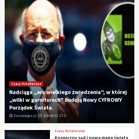
Czasy Ostateczne
Nadciąga „era wielkiego zwiedzenia”, w której
„wilki w garniturach” budują Nowy CYFROWY
Porządek Świata.
Eschatologia.pl
2026-08-03
0
Czasy Ostateczne
Kosmiczny sąd i nowa mapa świata