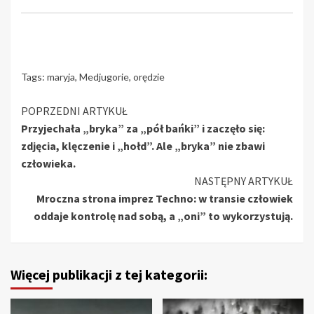
Tags:
maryja
,
Medjugorie
,
orędzie
Continue
POPRZEDNI ARTYKUŁ
Przyjechała „bryka” za „pół bańki” i zaczęło się:
Reading
zdjęcia, klęczenie i „hołd”. Ale „bryka” nie zbawi
człowieka.
NASTĘPNY ARTYKUŁ
Mroczna strona imprez Techno: w transie człowiek
oddaje kontrolę nad sobą, a „oni” to wykorzystują.
Więcej publikacji z tej kategorii: