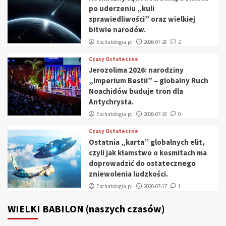
po uderzeniu „kuli
sprawiedliwości” oraz wielkiej
bitwie narodów.
Eschatologia.pl
2026-07-28
2
Czasy Ostateczne
Jerozolima 2026: narodziny
„Imperium Bestii” – globalny Ruch
Noachidów buduje tron dla
Antychrysta.
Eschatologia.pl
2026-07-18
0
Czasy Ostateczne
Ostatnia „karta” globalnych elit,
czyli jak kłamstwo o kosmitach ma
doprowadzić do ostatecznego
zniewolenia ludzkości.
Eschatologia.pl
2026-07-17
1
WIELKI BABILON (naszych czasów)