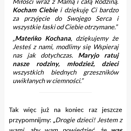
Miłości wraz z Mamą i całą Rodziną.
Kocham Ciebie
i dziękuję Ci bardzo
za przyjęcie do Swojego Serca i
wszystkie łaski od Ciebie otrzymane.”
„
Mateńko Kochana
, dziękujemy że
Jesteś z nami, modlimy się Wspieraj
nas jak dotychczas.
Maryjo ratuj
nasze rodziny, młodzież, dzieci
wszystkich biednych grzeszników
uwikłanych w ciemności.”
Tak więc już na koniec raz jeszcze
przypomnijmy: „
Drogie dzieci! Jestem z
wami, aby wam powiedzieć, że
was