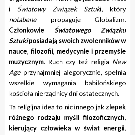
i
Światowy Związek Sztuk
i, który
notabene
propaguje Globalizm.
Członkowie
Światowego Związku
Sztuki
posiadają swoich zwolenników w
nauce, filozofii, medycynie i przemyśle
muzycznym
. Ruch czy też religia
New
Age
przynajmniej alegorycznie, spełnia
wszelkie wymagania babilońskiego
kościoła nierządnicy dni ostatecznych.
Ta religijna idea to nic innego jak
zlepek
różnego rodzaju myśli filozoficznych,
kierujący człowieka w świat energii,