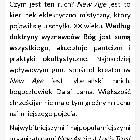
Czym jest ten ruch?
New Age
jest to
kierunek eklektyczno mistyczny, który
pojawił się u schyłku XX wieku.
Według
doktryny wyznawców Bóg jest sumą
wszystkiego, akceptuje panteizm i
praktyki okultystyczne
. Najbardziej
wpływowym guru spośród kreatorów
New Age
jest tybetański mnich,
bogoczłowiek Dalaj Lama. Większość
chrześcijan nie ma o tym groźnym ruchu
najmniejszego pojęcia.
Najwybitniejszymi i najpopularniejszymi
organizatorami
New Age
jest
Lucis Trust