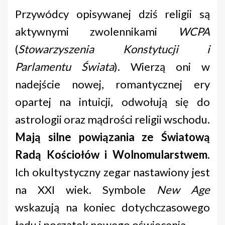
Przywódcy opisywanej dziś religii są
aktywnymi zwolennikami
WCPA
(
Stowarzyszenia Konstytucji i
Parlamentu Świata
). Wierzą oni w
nadejście nowej, romantycznej ery
opartej na intuicji, odwołują się do
astrologii oraz mądrości religii wschodu.
Mają silne powiązania ze Światową
Radą Kościołów i Wolnomularstwem
.
Ich okultystyczny zegar nastawiony jest
na XXI wiek. Symbole
New Age
wskazują na koniec dotychczasowego
ładu i początek nowego oświecenia.