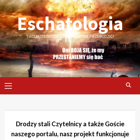
Skip
to
Eschatologia
content
TWOJA OSTATNIA SZANSA ABY SIĘ PRZEBUDZIĆ!
Primary
Menu
Drodzy stali Czytelnicy a także Goście
naszego portalu, nasz projekt funkcjonuje