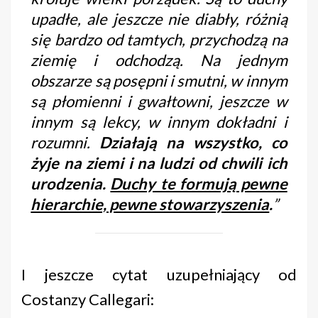
upadłe, ale jeszcze nie diabły, różnią
się bardzo od tamtych, przychodzą na
ziemię i odchodzą. Na jednym
obszarze są posępni i smutni, w innym
są płomienni i gwałtowni, jeszcze w
innym są lekcy, w innym dokładni i
rozumni.
Działają na wszystko, co
żyje na ziemi i na ludzi od chwili ich
urodzenia.
Duchy te formują pewne
hierarchie, pewne stowarzyszenia
.
”
I jeszcze cytat uzupełniający od
Costanzy Callegari: