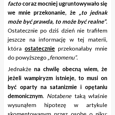
facto
coraz mocniej ugruntowywało się
we mnie przekonanie, że
„to jednak
może być prawda, to może być realne”
.
Ostatecznie po dziś dzień nie trafiłem
jeszcze na informację w tej materii,
która
ostatecznie
przekonałaby mnie
do powyższego
„fenomenu”
.
Jednakże
na chwilę obecną wiem, że
jeżeli wampiryzm istnieje, to musi on
być oparty na satanizmie i opętaniu
demonicznym
.
Notabene
taką właśnie
wysunąłem hipotezę w artykule
skomentowanym przez osobę o niku;