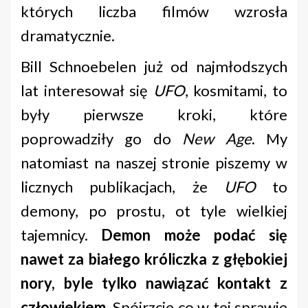
których liczba filmów wzrosła
dramatycznie.
Bill Schnoebelen już od najmłodszych
lat interesował się
UFO
, kosmitami, to
były pierwsze kroki, które
poprowadziły go do
New Age
. My
natomiast na naszej stronie piszemy w
licznych publikacjach, że
UFO
to
demony, po prostu, ot tyle wielkiej
tajemnicy.
Demon może podać się
nawet za białego króliczka z głębokiej
nory, byle tylko nawiązać kontakt z
człowiekiem
. Spójrzcie co w tej sprawie